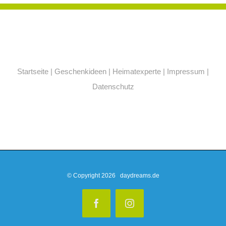
Startseite
|
Geschenkideen
|
Heimatexperte
|
Impressum
|
Datenschutz
© Copyright
2026 daydreams.de
Facebook
Instagram