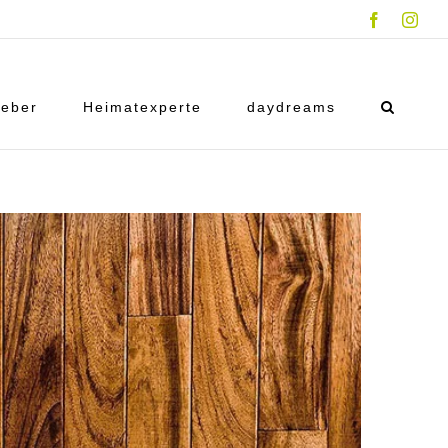
Facebook
Inst
eber
Heimatexperte
daydreams