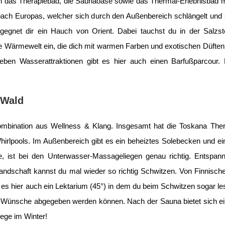
uch das Therapiebad, die Saunaoase sowie das Thermal-Erlebnisbad m
bach Europas, welcher sich durch den Außenbereich schlängelt und
egnet dir ein Hauch von Orient. Dabei tauchst du in der Salzstei
e Wärmewelt ein, die dich mit warmen Farben und exotischen Düften
ben Wasserattraktionen gibt es hier auch einen Barfußparcour. 
 Wald
Kombination aus Wellness & Klang. Insgesamt hat die Toskana T
irlpools. Im Außenbereich gibt es ein beheiztes Solebecken und 
e, ist bei den Unterwasser-Massageliegen genau richtig. Entsp
landschaft kannst du mal wieder so richtig Schwitzen. Von Finnisch
 es hier auch ein Lektarium (45°) in dem du beim Schwitzen sogar l
ft-Wünsche abgegeben werden können. Nach der Sauna bietet sich e
ege im Winter!