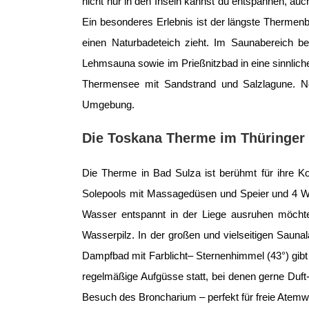
nicht nur in den Inseln kannst du entspannen, a
Ein besonderes Erlebnis ist der längste Thermen
einen Naturbadeteich zieht. Im Saunabereich beg
Lehmsauna sowie im Prießnitzbad in eine sinnlich
Thermensee mit Sandstrand und Salzlagune. Ne
Umgebung.
Die Toskana Therme im Thüringer
Die Therme in Bad Sulza ist berühmt für ihre 
Solepools mit Massagedüsen und Speier und 4 Wh
Wasser entspannt in der Liege ausruhen möcht
Wasserpilz. In der großen und vielseitigen Sauna
Dampfbad mit Farblicht– Sternenhimmel (43°) gibt
regelmäßige Aufgüsse statt, bei denen gerne Du
Besuch des Broncharium – perfekt für freie Atemw