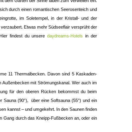
it dem Garten der Sinne laden zum Verweilen ein.
 sich durch einen romantischen Seerosenteich und
ngrotte, im Soletempel, in der Kristall- und der
 verzaubert. Etwas mehr Südseeflair versprüht der
Hier findest du unsere
daydreams-Hotels
in der
herme 11 Thermalbecken. Davon sind 5 Kaskaden-
ein Außenbecken mit Strömungskanal. Wer auch im
annung für den oberen Rücken bekommst du beim
er Sauna (90°), über eine Softsauna (55°) und ein
esen kannst – und umgekehrt. In den Saunen finden
in Gang durch das Kneipp-Fußbecken an, oder ein